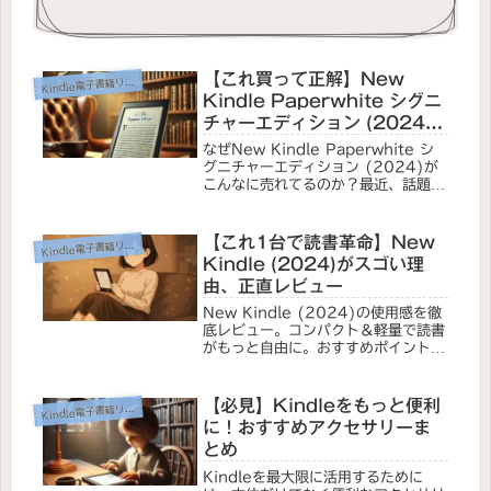
【これ買って正解】New
Kin
dle電子書籍リーダー
Kindle Paperwhite シグニ
チャーエディション (2024)
で読書ライフが変わる！おす
なぜNew Kindle Paperwhite シ
すめレビュー
グニチャーエディション (2024)が
こんなに売れてるのか？最近、話題に
なっているNew Kindle
Paperwhite シグニチャーエディシ
ョン (2024)。SNSや口コミでも
【これ1台で読書革命】New
Kin
dle電子書籍リーダー
「買っ...
Kindle (2024)がスゴい理
由、正直レビュー
New Kindle (2024)の使用感を徹
底レビュー。コンパクト＆軽量で読書
がもっと自由に。おすすめポイントと
注意点も詳しく紹介！
【必見】Kindleをもっと便利
Kin
dle電子書籍リーダー
に！おすすめアクセサリーま
とめ
Kindleを最大限に活用するために