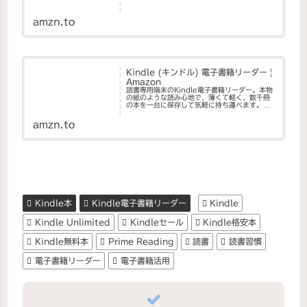
amzn.to
Kindle (キンドル) 電子書籍リーダー |
Amazon
読書専用端末のKindle電子書籍リーダー。本物
の紙のような読み心地で、薄くて軽く、数千冊
の本を一台に保存して気軽に持ち運べます。目
に向けて光を当てるのではなく、ディスプレイ
の表面を照らすので、目の負担が抑えられ疲れ
amzn.to
にくい。場所や時間を選ば...
Kindle本
Kindle電子書籍リーダー
Kindle
Kindle Unlimited
Kindleセール
Kindle格安本
Kindle無料本
Prime Reading
読書
読書習慣
電子書籍リーダー
電子書籍活用