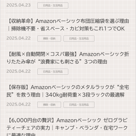
2025.04.23
日用品・生活用品
【収納革命】Amazonベーシック布団圧縮袋を選ぶ理由
｜掃除機不要・省スペース・カビ対策もこれ1つでOK
2025.04.22
掃除・収納
日用品・生活用品
【耐風×自動開閉×コスパ最強】Amazonベーシック折
りたたみ傘が“浪費家にも刺さる”3つの理由
2025.04.22
日用品・生活用品
【保存版】Amazonベーシックのメタルラックが“全宅
民”を救う理由｜340kg耐荷重×3段ラックの最適解
2025.04.22
掃除・収納
日用品・生活用品
【6,000円台の贅沢】Amazonベーシック ゼログラビ
ティーチェアの実力｜キャンプ・ベランダ・在宅ワーク
に最適な理由