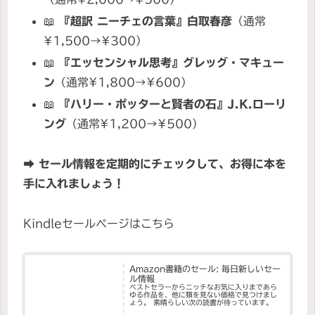
📖
『超訳 ニーチェの言葉』白取春彦
（通常
¥1,500→¥300）
📖
『エッセンシャル思考』グレッグ・マキュー
ン
（通常¥1,800→¥600）
📖
『ハリー・ポッターと賢者の石』J.K.ローリ
ング
（通常¥1,200→¥500）
➡
セール情報を定期的にチェックして、お得に本を
手に入れましょう！
Kindleセールページはこちら
Amazon書籍のセール: 毎日新しいセー
ル情報
ベストセラーからニッチなお気に入りまであら
ゆる作品を、他に類を見ない価格で見つけまし
ょう。 素晴らしい次の読書が待っています。