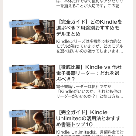
は、本体だけでなく便利なアクセサリ
ーを揃えることが大切です。この記事
では、読書をさらに快適にするための
おすすめアクセサリーを厳選して紹介
します！Kindleをしっかり守る！お
【完全ガイド】どのKindleを
Kin
dle電子書籍リーダー
すすめケース・カバーおすすめの...
選ぶべき？用途別おすすめモ
デルまとめ
Kindleシリーズは多機能で魅力的な
モデルが揃っていますが、どのモデル
を選べばいいのか迷ってしまいますよ
ね。この記事では、現在発売されてい
る5つのモデルの違いを比較し、どの
人にどのモデルが最適なのかを詳しく
【徹底比較】Kindle vs 他社
Kin
dle電子書籍リーダー
解説します！New Kindle...
電子書籍リーダー：どれを選
ぶべき？
電子書籍リーダーは便利ですが、
「Kindleがいいのか、それとも他の
リーダーがいいのか？」と悩む方も多
いでしょう。この記事では、Kindle
と他社の主要電子書籍リーダー
（Kobo、Nookなど）を徹底比較
【完全ガイド】Kindle
Kindle本
し、それぞれの特徴を解説します。主
Unlimitedの活用法とおすす
要...
め書籍トップ10
Kindle Unlimitedは、月額料金で対