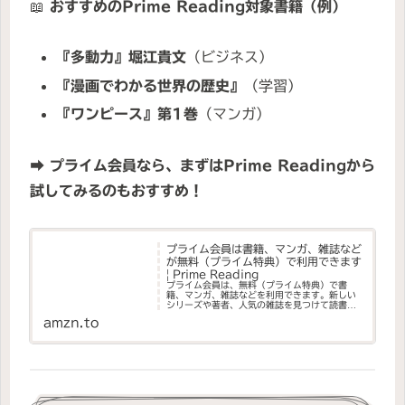
📖
おすすめのPrime Reading対象書籍（例）
『多動力』堀江貴文
（ビジネス）
『漫画でわかる世界の歴史』
（学習）
『ワンピース』第1巻
（マンガ）
➡
プライム会員なら、まずはPrime Readingから
試してみるのもおすすめ！
プライム会員は書籍、マンガ、雑誌など
が無料（プライム特典）で利用できます
| Prime Reading
プライム会員は、無料（プライム特典）で書
籍、マンガ、雑誌などを利用できます。新しい
シリーズや著者、人気の雑誌を見つけて読書を
お楽しみください。Kindleアプリなら、お好き
amzn.to
なデバイスで読むことが可能です。是非今すぐ
プライム特典をご利用くださ...