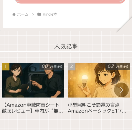
ホーム
Kindle本
人気記事
80 views
62 views
【Amazon車載防音シート
小型照明こそ節電の盲点！
徹底レビュー】車内が“無音
AmazonベーシックE17
空間”になる10枚セットの
LED電球が“玄関・トイレ・
使い方と効果とは？
間接照明”に最適な理由