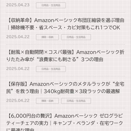
2025.04.23
日用品・生活用品
【収納革命】Amazonベーシック布団圧縮袋を選ぶ理由
｜掃除機不要・省スペース・カビ対策もこれ1つでOK
2025.04.22
掃除・収納
日用品・生活用品
【耐風×自動開閉×コスパ最強】Amazonベーシック折
りたたみ傘が“浪費家にも刺さる”3つの理由
2025.04.22
日用品・生活用品
【保存版】Amazonベーシックのメタルラックが“全宅
民”を救う理由｜340kg耐荷重×3段ラックの最適解
2025.04.22
掃除・収納
日用品・生活用品
【6,000円台の贅沢】Amazonベーシック ゼログラビ
ティーチェアの実力｜キャンプ・ベランダ・在宅ワーク
に最適な理由