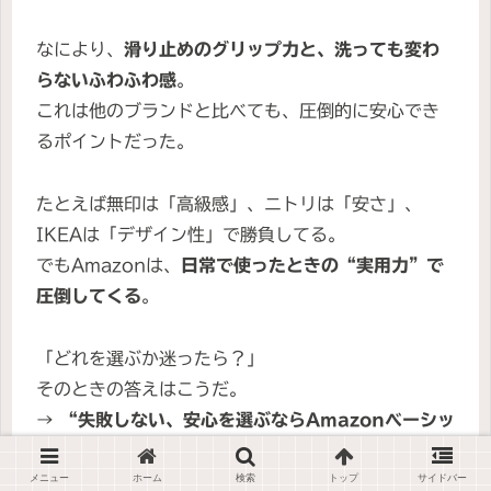
なにより、
滑り止めのグリップ力と、洗っても変わ
らないふわふわ感
。
これは他のブランドと比べても、圧倒的に安心でき
るポイントだった。
たとえば無印は「高級感」、ニトリは「安さ」、
IKEAは「デザイン性」で勝負してる。
でもAmazonは、
日常で使ったときの“実用力”で
圧倒してくる
。
「どれを選ぶか迷ったら？」
そのときの答えはこうだ。
→
“失敗しない、安心を選ぶならAmazonベーシッ
ク”
それくらい安定感がある一枚だった。
メニュー
ホーム
検索
トップ
サイドバー