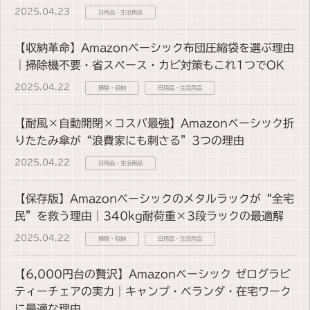
2025.04.23
日用品・生活用品
【収納革命】Amazonベーシック布団圧縮袋を選ぶ理由
｜掃除機不要・省スペース・カビ対策もこれ1つでOK
2025.04.22
掃除・収納
日用品・生活用品
【耐風×自動開閉×コスパ最強】Amazonベーシック折
りたたみ傘が“浪費家にも刺さる”3つの理由
2025.04.22
日用品・生活用品
【保存版】Amazonベーシックのメタルラックが“全宅
民”を救う理由｜340kg耐荷重×3段ラックの最適解
2025.04.22
掃除・収納
日用品・生活用品
【6,000円台の贅沢】Amazonベーシック ゼログラビ
ティーチェアの実力｜キャンプ・ベランダ・在宅ワーク
に最適な理由