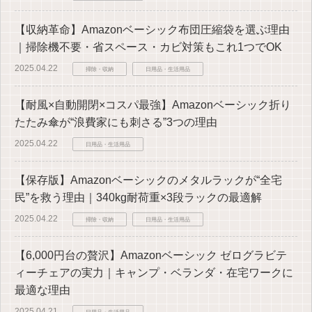
【収納革命】Amazonベーシック布団圧縮袋を選ぶ理由
｜掃除機不要・省スペース・カビ対策もこれ1つでOK
2025.04.22
掃除・収納
日用品・生活用品
【耐風×自動開閉×コスパ最強】Amazonベーシック折り
たたみ傘が“浪費家にも刺さる”3つの理由
2025.04.22
日用品・生活用品
【保存版】Amazonベーシックのメタルラックが“全宅
民”を救う理由｜340kg耐荷重×3段ラックの最適解
2025.04.22
掃除・収納
日用品・生活用品
【6,000円台の贅沢】Amazonベーシック ゼログラビテ
ィーチェアの実力｜キャンプ・ベランダ・在宅ワークに
最適な理由
2025.04.21
日用品・生活用品