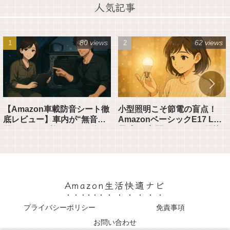
人気記事
80 views
62 views
【Amazon車載防音シート徹
小型照明こそ節電の盲点！
底レビュー】車内が“無音空
AmazonベーシックE17 LED
間”になる10枚セットの使い
電球が“玄関・トイレ・間接
方と効果とは？
照明”に最適な理由
Amazon生活快適ナビ
プライバシーポリシー
免責事項
お問い合わせ