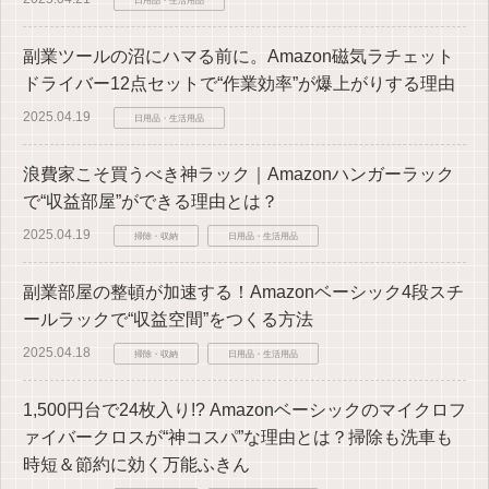
副業ツールの沼にハマる前に。Amazon磁気ラチェット
ドライバー12点セットで“作業効率”が爆上がりする理由
2025.04.19
日用品・生活用品
浪費家こそ買うべき神ラック｜Amazonハンガーラック
で“収益部屋”ができる理由とは？
2025.04.19
掃除・収納
日用品・生活用品
副業部屋の整頓が加速する！Amazonベーシック4段スチ
ールラックで“収益空間”をつくる方法
2025.04.18
掃除・収納
日用品・生活用品
1,500円台で24枚入り!? Amazonベーシックのマイクロフ
ァイバークロスが“神コスパ”な理由とは？掃除も洗車も
時短＆節約に効く万能ふきん