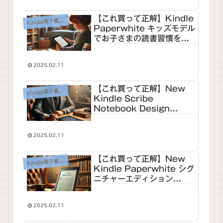
【これ買って正解】Kindle
dle電子書籍リーダー
Kin
Paperwhite キッズモデル
でお子さまの読書習慣を育
てる！おすすめレビュー
2025.02.11
【これ買って正解】New
dle電子書籍リーダー
Kin
Kindle Scribe
Notebook Design
(2024)で読書＆ノートライ
フが変わる！おすすめレビ
2025.02.11
ュー
【これ買って正解】New
dle電子書籍リーダー
Kin
Kindle Paperwhite シグ
ニチャーエディション
(2024)で読書ライフが変わ
る！おすすめレビュー
2025.02.11