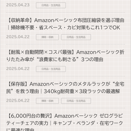
2025.04.23
日用品・生活用品
【収納革命】Amazonベーシック布団圧縮袋を選ぶ理由
｜掃除機不要・省スペース・カビ対策もこれ1つでOK
2025.04.22
掃除・収納
日用品・生活用品
【耐風×自動開閉×コスパ最強】Amazonベーシック折
りたたみ傘が“浪費家にも刺さる”3つの理由
2025.04.22
日用品・生活用品
【保存版】Amazonベーシックのメタルラックが“全宅
民”を救う理由｜340kg耐荷重×3段ラックの最適解
2025.04.22
掃除・収納
日用品・生活用品
【6,000円台の贅沢】Amazonベーシック ゼログラビ
ティーチェアの実力｜キャンプ・ベランダ・在宅ワーク
に最適な理由