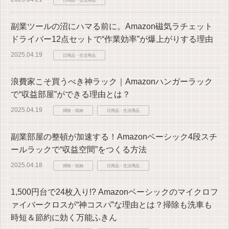
副業ツールの沼にハマる前に。Amazon磁気ラチェット
ドライバー12点セットで“作業効率”が爆上がりする理由
2025.04.19
日用品・生活用品
浪費家こそ買うべき神ラック｜Amazonハンガーラック
で“収益部屋”ができる理由とは？
2025.04.19
掃除・収納
日用品・生活用品
副業部屋の整頓が加速する！Amazonベーシック4段スチ
ールラックで“収益空間”をつくる方法
2025.04.18
掃除・収納
日用品・生活用品
1,500円台で24枚入り!? Amazonベーシックのマイクロフ
ァイバークロスが“神コスパ”な理由とは？掃除も洗車も
時短＆節約に効く万能ふきん