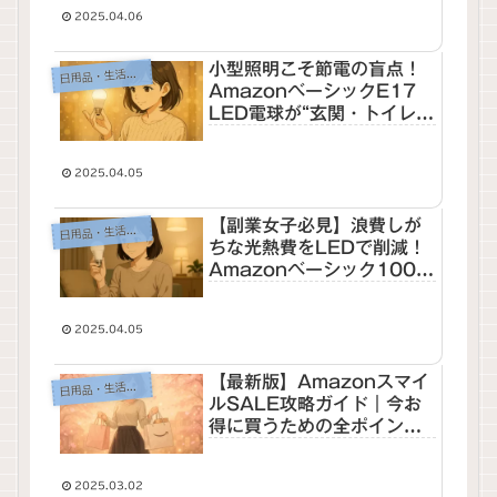
×810lm×電球色】
2025.04.06
小型照明こそ節電の盲点！
日用品
・生活用品
AmazonベーシックE17
LED電球が“玄関・トイレ・
間接照明”に最適な理由
2025.04.05
【副業女子必見】浪費しが
日用品
・生活用品
ちな光熱費をLEDで削減！
Amazonベーシック100W
相当LED電球が“選ばれる理
由”と失敗しない選び方
2025.04.05
【最新版】Amazonスマイ
日用品
・生活用品
ルSALE攻略ガイド｜今お
得に買うための全ポイント
まとめ
2025.03.02