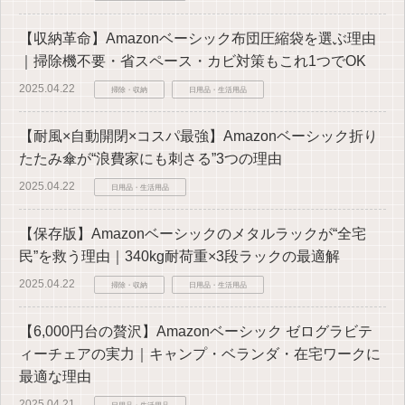
【収納革命】Amazonベーシック布団圧縮袋を選ぶ理由
｜掃除機不要・省スペース・カビ対策もこれ1つでOK
2025.04.22
掃除・収納
日用品・生活用品
【耐風×自動開閉×コスパ最強】Amazonベーシック折り
たたみ傘が“浪費家にも刺さる”3つの理由
2025.04.22
日用品・生活用品
【保存版】Amazonベーシックのメタルラックが“全宅
民”を救う理由｜340kg耐荷重×3段ラックの最適解
2025.04.22
掃除・収納
日用品・生活用品
【6,000円台の贅沢】Amazonベーシック ゼログラビテ
ィーチェアの実力｜キャンプ・ベランダ・在宅ワークに
最適な理由
2025.04.21
日用品・生活用品