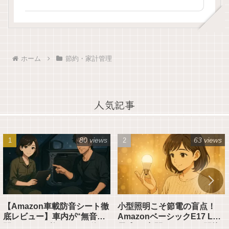
ホーム
節約・家計管理
人気記事
80 views
63 views
【Amazon車載防音シート徹
小型照明こそ節電の盲点！
底レビュー】車内が“無音空
AmazonベーシックE17 LED
間”になる10枚セットの使い
電球が“玄関・トイレ・間接