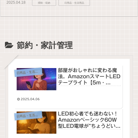
2025.04.18
掃除・収納
日用品・生活用品
節約・家計管理
部屋がおしゃれに変わる魔
日用品
・生活用品
法。AmazonスマートLED
テープライト【5m・
Alexa対応】レビュー＆活
用術まとめ
2025.04.06
LED初心者でも迷わない！
日用品
・生活用品
Amazonベーシック60W
型LED電球が“ちょうどい
い”理由【E26口金